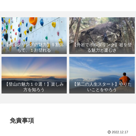
【外岩でボルダリング】岩を登
【ボルダリングの魅力】９割落
る魅力と楽しさ
ちて、１割登れる
【登山の魅力１０選！】楽しみ
【第二の人生スタート】やりた
方を知ろう
いことをやろう
免責事項
2022.12.17