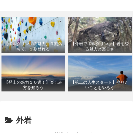
【外岩でボルダリング】岩を登
【ボルダリングの魅力】９割落
る魅力と楽しさ
ちて、１割登れる
【登山の魅力１０選！】楽しみ
【第二の人生スタート】やりた
方を知ろう
いことをやろう
外岩